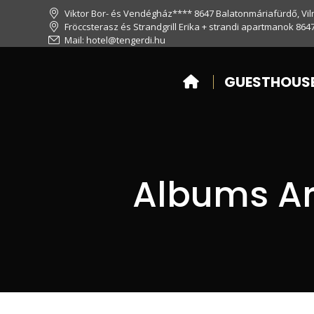
Viktor Bor- és Vendégház**** 8647 Balatonmáriafürdő, Vil
Fröccsterasz és Strandgrill Erika + strandi apartmanok 864
Mail: hotel@tengerdi.hu
GUESTHOUSE
Albums Ar