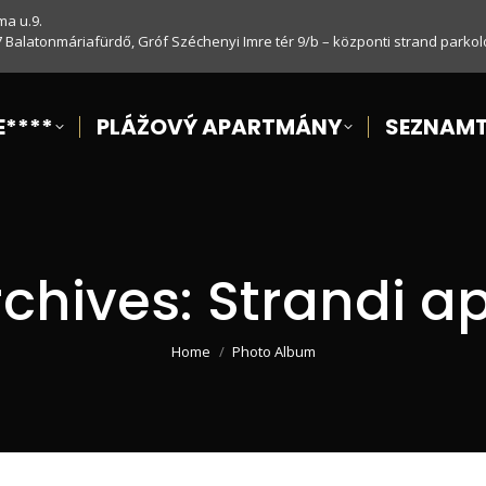
ma u.9.
7 Balatonmáriafürdő, Gróf Széchenyi Imre tér 9/b – központi strand parkol
****
PLÁŽOVÝ APARTMÁNY
SEZNAMTE
chives:
Strandi 
You are here:
Home
Photo Album