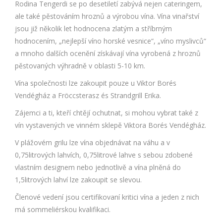
Rodina Tengerdi se po desetiletí zabývá nejen cateringem,
ale také pěstováním hroznů a výrobou vína. Vína vinařství
jsou již několik let hodnocena zlatým a stříbrným
hodnocením, „nejlepší víno horské vesnice“, „víno myslivců“
a mnoho dalších ocenění získávají vína vyrobená z hroznů
pěstovaných výhradně v oblasti 5-10 km.
Vína společnosti lze zakoupit pouze u Viktor Borés
Vendégház a Fröccsterasz és Strandgrill Erika.
Zájemci a ti, kteří chtějí ochutnat, si mohou vybrat také z
vín vystavených ve vinném sklepě Viktora Borés Vendégház.
V plážovém grilu lze vína objednávat na váhu a v
0,75litrových lahvích, 0,75litrové lahve s sebou zdobené
vlastním designem nebo jednotlivě a vína plněná do
1,5litrových lahví lze zakoupit se slevou.
Členové vedení jsou certifikovaní kritici vína a jeden z nich
má sommeliérskou kvalifikaci.