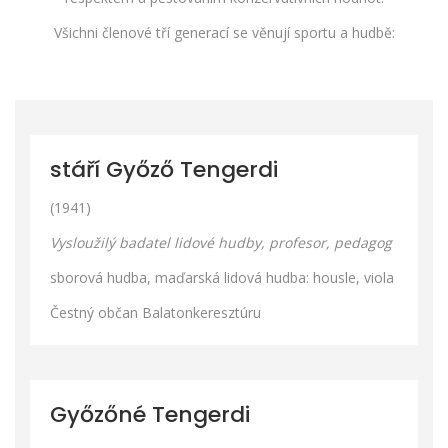
Všichni členové tří generací se věnují sportu a hudbě:
stáří Győző Tengerdi
(1941)
Vysloužilý badatel lidové hudby, profesor, pedagog
sborová hudba, maďarská lidová hudba: housle, viola
Čestný občan Balatonkeresztúru
Győzőné Tengerdi