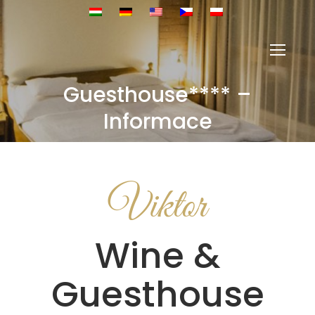
Guesthouse**** –
You are here:
Informace
Viktor
Wine &
Guesthouse