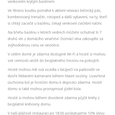
venkovním krytým bazénem.
Ve fitness koutku pomáhá k aktivní relaxaci běžecký pás,
kombinovaný trenažér, rotoped a další vybavení, na ty, kteří
si chtějí zacvičit u bazénu, čekají venkovní cvičební náčiní.
Na břehu bazénu v letních vedrech můžete ochutnat 6-7
druhů vín z domácího vinařství. Domácí vína zakoupíte za
zvýhodněnou cenu ve vinotéce.
V celém domě je zdarma dostupné Wi-Fi a hosté si mohou
své cennosti uložit do bezplatného trezoru na pokojích.
Hosté mohou mít svá vozidla v bezpečí na parkovišti ve
dvoře hlídaném kamerami během hlavní sezóny. Uzavřená
úschovna kol je hostům domu k dispozici zdarma. Hosté
domu si také mohou pronajmout jízdní kola.
Hosté si mohou během dovolené zdarma půjčit knihy z
bezplatné knihovny domu.
V naší plážové restauraci po 18:00 poskytujeme 10% slevu