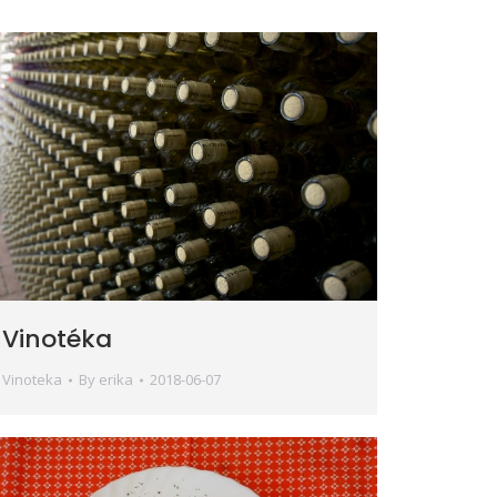
Vinotéka
Vinoteka
By
erika
2018-06-07