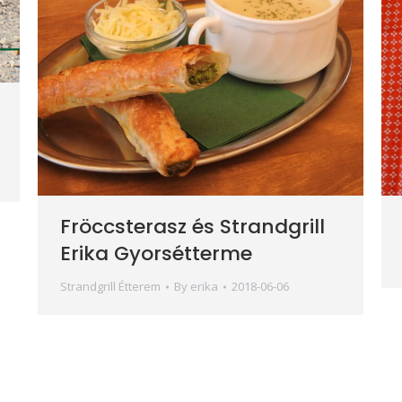
Fröccsterasz és Strandgrill
Erika Gyorsétterme
Strandgrill Étterem
By
erika
2018-06-06