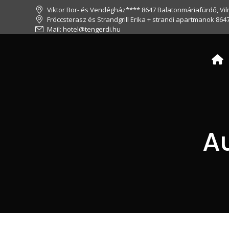
Viktor Bor- és Vendégház**** 8647 Balatonmáriafürdő, Vil
Fröccsterasz és Strandgrill Erika + strandi apartmanok 864
Mail: hotel@tengerdi.hu
A