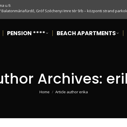
ma u.9.
7 Balatonmáriafürdő, Gróf Széchenyi Imre tér 9/b – központi strand parkol
PENSION ****
BEACH APARTMENTS
uthor Archives:
er
You are here:
Home
Article author erika