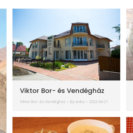
Viktor Bor- és Vendégház
Viktor Bor- és Vendégház
By
erika
2022-04-21