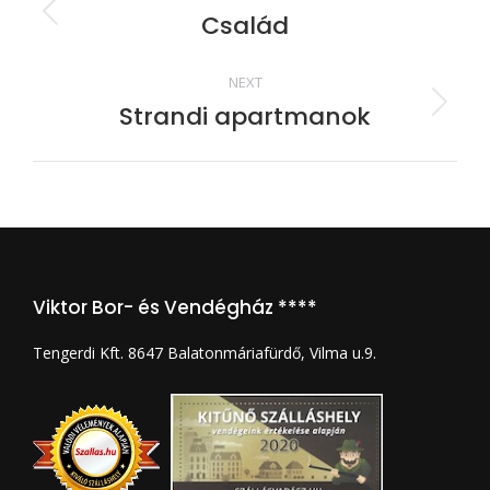
navigation
Család
Previous
album:
NEXT
Strandi apartmanok
Next
album:
Viktor Bor- és Vendégház ****
Tengerdi Kft. 8647 Balatonmáriafürdő, Vilma u.9.