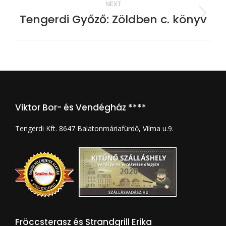
NEXT
Tengerdi Győző: Zöldben c. könyv
Next
album:
Viktor Bor- és Vendégház ****
Tengerdi Kft. 8647 Balatonmáriafürdő, Vilma u.9.
Fröccsterasz és Strandgrill Erika