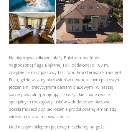
Na pięciogwiazdkowej plaży Balatonmáriafürdő,
nagrodzonej flagą Błękitnej Fali, oddalonej o 100 m,
znajdziecie nasz plażowy fast food Fröccterasz i Strandgrill
Erika, gdzie witamy plażowiczów nowoczesnym plażowym
jedzeniem i tradycyjnymi daniami plażowymi. W naszej
karcie powitalnej znajdują się wszystkie znane i wiele
specjalnych rodzajów plusków – dodatkowo plażowe
posiłki możesz popijać lokalnie produkowaną lemoniadą i
wieloma rodzajami piwa z beczki.
Nad naszym sklepem plażowym czekamy na gości