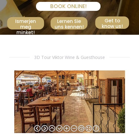
BOOK ONLINE!
Get to
Ismerjen
Lernen Sie
know us!
meg
uns kennen!
minket!
3D Tour Viktor Wine & Guesthouse