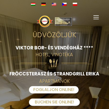
ÜDVÖZÖLJÜK
VIKTOR BOR- ÉS VENDÉGHÁZ ****
HOTEL, VINOTÉKA
FRÖCCSTERASZ ÉS STRANDGRILL ERIKA
APARTMANOK
FOGLALJON ONLINE!
BUCHEN SIE ONLINE!