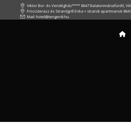
Viktor Bor- és Vendégház**** 8647 Balatonmáriafürdő, Vil
Fröccsterasz és Strandgrill Erika + strandi apartmanok 864
Mail: hotel@tengerdi.hu