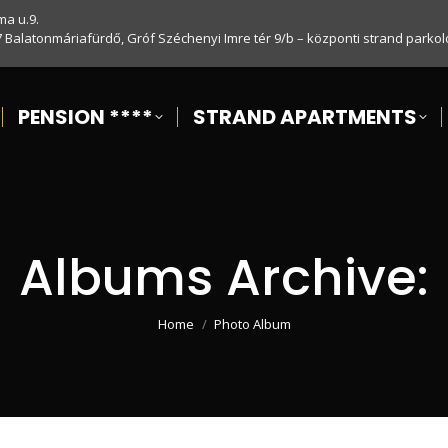
ma u.9.
7 Balatonmáriafürdő, Gróf Széchenyi Imre tér 9/b – központi strand parkol
PENSION ****
STRAND APARTMENTS
Albums Archive:
You are here:
Home
Photo Album