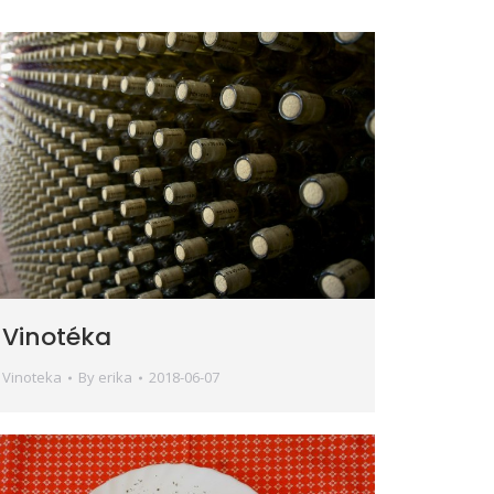
Vinotéka
Vinoteka
By
erika
2018-06-07