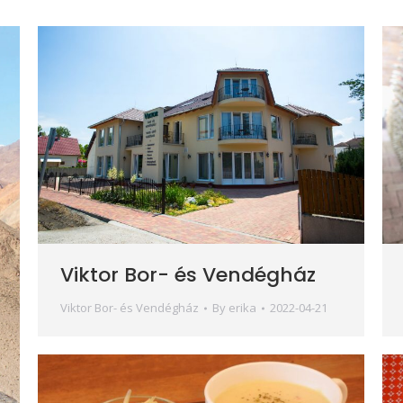
Viktor Bor- és Vendégház
Viktor Bor- és Vendégház
By
erika
2022-04-21