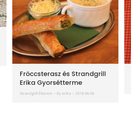
Fröccsterasz és Strandgrill
Erika Gyorsétterme
Strandgrill Étterem
By
erika
2018-06-06