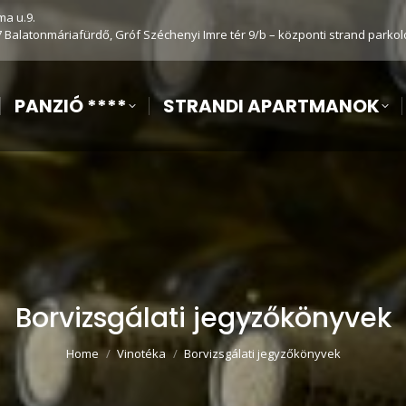
ma u.9.
7 Balatonmáriafürdő, Gróf Széchenyi Imre tér 9/b – központi strand parkol
PANZIÓ ****
STRANDI APARTMANOK
Borvizsgálati jegyzőkönyvek
You are here:
Home
Vinotéka
Borvizsgálati jegyzőkönyvek