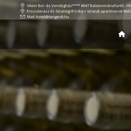
Viktor Bor- és Vendégház**** 8647 Balatonmáriafürdő, Vil
Fröccsterasz és Strandgrill Erika + strandi apartmanok 864
Mail: hotel@tengerdi.hu