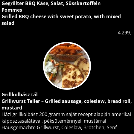
Gegrillter BBQ Käse, Salat, Süsskartoffeln
Pommes
Grilled BBQ cheese with sweet potato, with mixed
salad
4.299,-
Grillkolbász tál
Grillwurst Teller – Grilled sausage, coleslaw, bread roll,
mustard
Házi grillkolbász 200 gramm saját recept alapján amerikai
káposztasalátával, péksüteménnyel, mustárral
Hausgemachte Grillwurst, Coleslaw, Brötchen, Senf