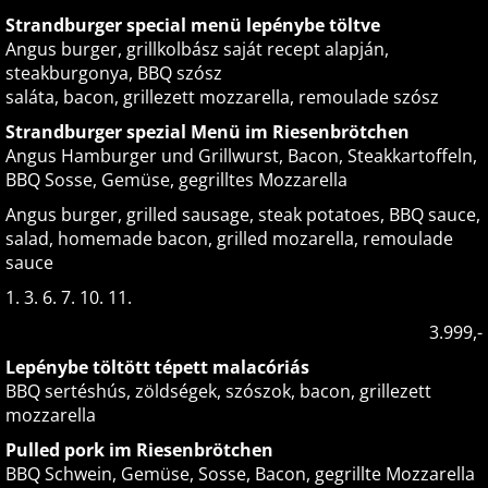
Strandburger special menü lepénybe töltve
Angus burger, grillkolbász saját recept alapján,
steakburgonya, BBQ szósz
saláta, bacon, grillezett mozzarella, remoulade szósz
Strandburger spezial Menü im Riesenbrötchen
Angus Hamburger und Grillwurst, Bacon, Steakkartoffeln,
BBQ Sosse, Gemüse, gegrilltes Mozzarella
Angus burger, grilled sausage, steak potatoes, BBQ sauce,
salad, homemade bacon, grilled mozarella, remoulade
sauce
1. 3. 6. 7. 10. 11.
3.999,-
Lepénybe töltött tépett malacóriás
BBQ sertéshús, zöldségek, szószok, bacon, grillezett
mozzarella
Pulled pork im Riesenbrötchen
BBQ Schwein, Gemüse, Sosse, Bacon, gegrillte Mozzarella