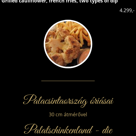
Grilled cauliflower, french fries, two types of dip
4.299,-
Palacsintaország óriásai
30 cm átmérővel
Palatschinkenland - die