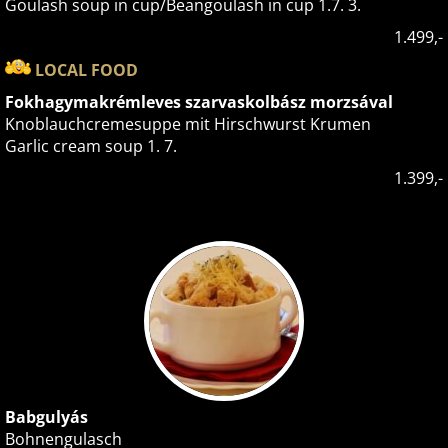
Goulash soup in cup/Beangoulash in cup 1.7. 3.
1.499,-
LOCAL FOOD
Fokhagymakrémleves szarvaskolbász morzsával
Knoblauchcremesuppe mit Hirschwurst Krumen
Garlic cream soup 1. 7.
1.399,-
Babgulyás
Bohnengulasch