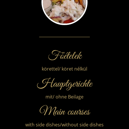
Főételek
körettel/ köret nélkül
Hauptgerichte
mit/ ohne Beilage
Main courses
with side dishes/without side dishes