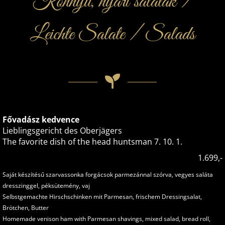
Könnyű, nyári saláták /
Leichte Salate / Salads
Fővadász kedvence
Lieblingsgericht des Oberjägers
The favorite dish of the head huntsman 7. 10. 1.
1.699,-
Saját készítésű szarvassonka forgácsok parmezánnal szórva, vegyes saláta
dresszinggel, péksütemény, vaj
Selbstgemachte Hirschschinken mit Parmesan, frischem Dressingsalat,
Brötchen, Butter
Homemade venison ham with Parmesan shavings, mixed salad, bread roll,