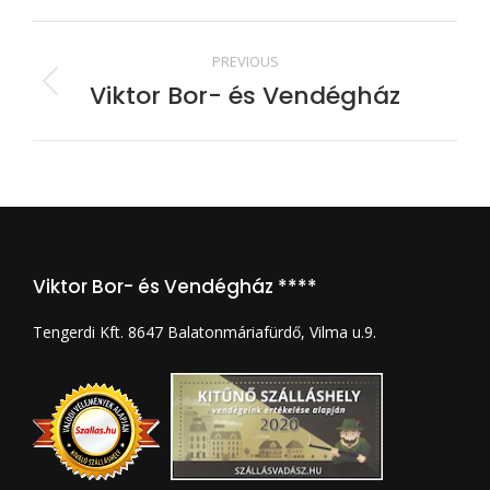
Album
PREVIOUS
navigation
Viktor Bor- és Vendégház
Previous
album:
Viktor Bor- és Vendégház ****
Tengerdi Kft. 8647 Balatonmáriafürdő, Vilma u.9.