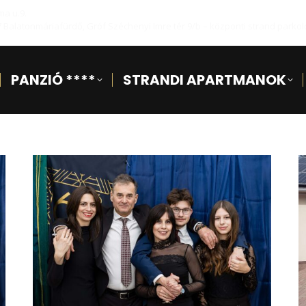
ma u.9.
7 Balatonmáriafürdő, Gróf Széchenyi Imre tér 9/b – központi strand parkol
PANZIÓ ****
STRANDI APARTMANOK