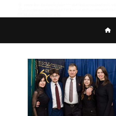
Viktor Bor- és Vendégház**** 8647 Balatonmáriafürdő, Vil
Fröccsterasz és Strandgrill Erika + strandi apartmanok 864
Mail: hotel@tengerdi.hu